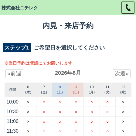
株式会社ニチレク
内見・来店予約
ステップ1
ご希望日を選択してください
※当日予約は電話にてお願いします
2026年8月
«前週
次週»
6
7
8
9
10
11
12
時間
(木)
(金)
(土)
(日)
(月)
(火)
(水)
10:00
×
○
○
○
○
○
×
10:30
×
○
○
○
○
○
×
11:00
×
○
○
○
○
○
×
11:30
×
○
○
○
○
○
×